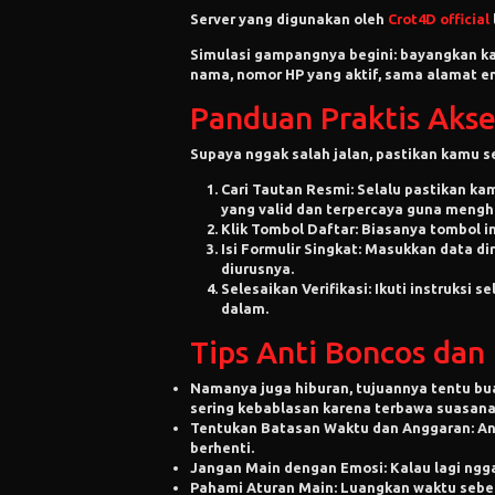
Server yang digunakan oleh
Crot4D official
Simulasi gampangnya begini: bayangkan kam
nama, nomor HP yang aktif, sama alamat ema
Panduan Praktis Akse
Horse's Treasures
Supaya nggak salah jalan, pastikan kamu s
Cari Tautan Resmi: Selalu pastikan ka
yang valid dan terpercaya guna menghin
Klik Tombol Daftar: Biasanya tombol i
Isi Formulir Singkat: Masukkan data d
diurusnya.
Selesaikan Verifikasi: Ikuti instruksi
dalam.
Tips Anti Boncos dan
Pizza Fiesta
Arct
Namanya juga hiburan, tujuannya tentu bu
sering kebablasan karena terbawa suasana 
Tentukan Batasan Waktu dan Anggaran: Angga
berhenti.
Jangan Main dengan Emosi: Kalau lagi nggak 
Pahami Aturan Main: Luangkan waktu sebe