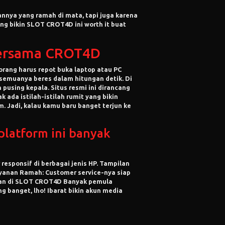
lannya yang ramah di mata, tapi juga karena
ang bikin SLOT CROT4D ini worth it buat
Bersama CROT4D
unes
Tiger's Treasures
orang harus repot buka laptop atau PC
semuanya beres dalam hitungan detik. Di
pusing kepala. Situs resmi ini dirancang
ada istilah-istilah rumit yang bikin
. Jadi, kalau kamu baru banget terjun ke
platform ini banyak
dusa
Seven 7's
responsif di berbagai jenis HP. Tampilan
Layanan Ramah: Customer service-nya siap
gan di SLOT CROT4D Banyak pemula
g banget, lho! Ibarat bikin akun media