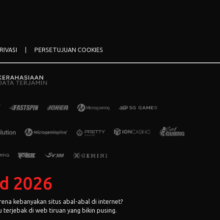
 Oink
African Wilds
RIVASI
|
PERSETUJUAN COOKIES
a
o's
Golden Cat Fortunes
rail
4d 2026
arena kebanyakan situs abal-abal di internet?
terjebak di web tiruan yang bikin pusing.