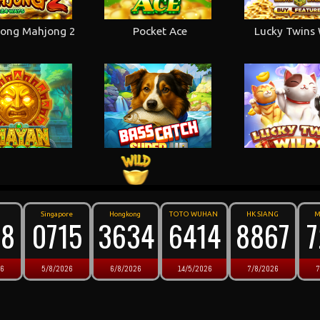
Pong Mahjong 2
Pocket Ace
Lucky Twins 
yan Boost
Bass Catch SUPER UP
Lucky Twins 
Jackpot
y
Singapore
Hongkong
TOTO WUHAN
HK SIANG
M
58
0715
3634
6414
8867
7
26
5/8/2026
6/8/2026
14/5/2026
7/8/2026
7