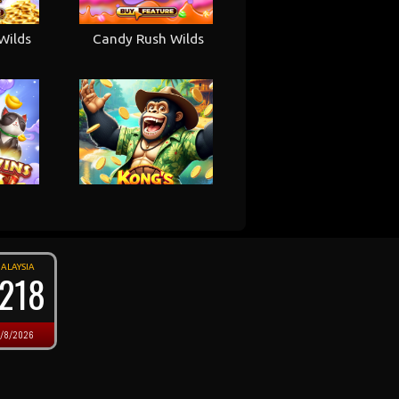
Wilds
Candy Rush Wilds
Wilds
Kong's Jungle Tower
s
ALAYSIA
218
/8/2026