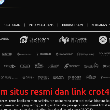
ight Romance -
Andvari The Golden
Diamond Diva
PERATURAN
|
INFORMASI BANK
|
HUBUNGI KAMI
|
KEBIJAKAN P
 Awakening
Fish
Bonanz
rican Quest
Prosperity Blessing
Joker Lok
Multiplier T
m situs resmi dan link crot
i teras, terus kepikiran mau cari hiburan online yang seru tapi malah bingung k
 pemain baru yang sering garuk-garuk kepala gara-gara salah masuk link atau 
n main yang aman dan anti ribet, kenalan dulu yuk sama CROT4D.