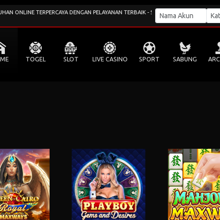
NE TERPERCAYA DENGAN PELAYANAN TERBAIK - SALAM SATU HOBI
SELA
ME
TOGEL
SLOT
LIVE CASINO
SPORT
SABUNG
ARC