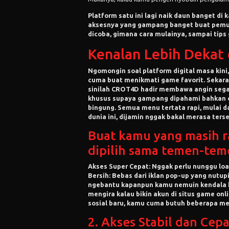
Platform satu ini lagi naik daun banget di
aksesnya yang gampang banget buat pemula. 
dicoba, gimana cara mulainya, sampai tips
Kenalan Lebih Dekat
Red Hot Riches
Cash 
Ngomongin soal platform digital masa kini,
cuma buat menikmati game favorit. Sekara
sinilah CROT4D hadir membawa angin segar 
khusus supaya gampang dipahami bahkan ole
bingung. Semua menu tertata rapi, mulai da
dunia ini, dijamin nggak bakal merasa te
Buat kamu yang masih r
dipilih sama temen-teme
Sweet Jar Xmas
Fire &
Akses Super Cepat: Nggak perlu nunggu load
Combo
Bersih: Bebas dari iklan pop-up yang nutu
ngebantu kapanpun kamu nemuin kendala 
mengira kalau bikin akun di situs game onl
sosial baru, kamu cuma butuh beberapa men
2. Akses Stabil dan Cepa