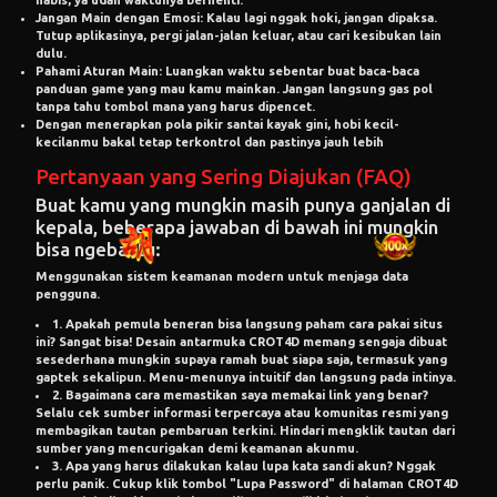
Tutup aplikasinya, pergi jalan-jalan keluar, atau cari kesibukan lain
dulu.
Pahami Aturan Main: Luangkan waktu sebentar buat baca-baca
panduan game yang mau kamu mainkan. Jangan langsung gas pol
tanpa tahu tombol mana yang harus dipencet.
Dengan menerapkan pola pikir santai kayak gini, hobi kecil-
kecilanmu bakal tetap terkontrol dan pastinya jauh lebih
Pertanyaan yang Sering Diajukan (FAQ)
Buat kamu yang mungkin masih punya ganjalan di
kepala, beberapa jawaban di bawah ini mungkin
bisa ngebantu:
Menggunakan sistem keamanan modern untuk menjaga data
pengguna.
1. Apakah pemula beneran bisa langsung paham cara pakai situs
ini? Sangat bisa! Desain antarmuka CROT4D memang sengaja dibuat
sesederhana mungkin supaya ramah buat siapa saja, termasuk yang
gaptek sekalipun. Menu-menunya intuitif dan langsung pada intinya.
2. Bagaimana cara memastikan saya memakai link yang benar?
Selalu cek sumber informasi terpercaya atau komunitas resmi yang
membagikan tautan pembaruan terkini. Hindari mengklik tautan dari
sumber yang mencurigakan demi keamanan akunmu.
3. Apa yang harus dilakukan kalau lupa kata sandi akun? Nggak
perlu panik. Cukup klik tombol "Lupa Password" di halaman CROT4D
LOGIN, lalu ikuti instruksi pemulihan yang dikirimkan lewat nomor