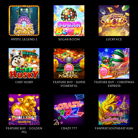
MYSTIC LEGEND 2
SUGAR BOOM
LUCKY ACE
CHEF HUSKY
FEATURE BUY・SUPER
FEATURE BUY・CHRISTMAS
POWERFUL
EXPRESS
FEATURE BUY・GOLDEN
CRAZY 777
FANTASY SOUTHEAST ASIA
PIG