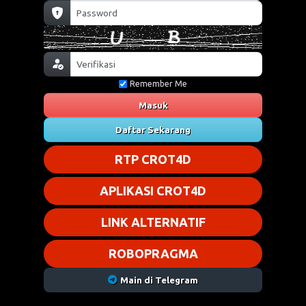
Remember Me
Masuk
Daftar Sekarang
RTP CROT4D
APLIKASI CROT4D
LINK ALTERNATIF
ROBOPRAGMA
Main di Telegram
Desktop
Wap