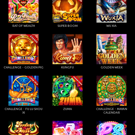
RAT OF WEALTH
SUPER BOOM
WU XIA
CHALLENGE・GOLDEN PIG
KUNGFU
GOLDEN WEEK
CHALLENGE・FU LU SHOU
ZUMA
CHALLENGE・MAYAN
XI
CALENDAR