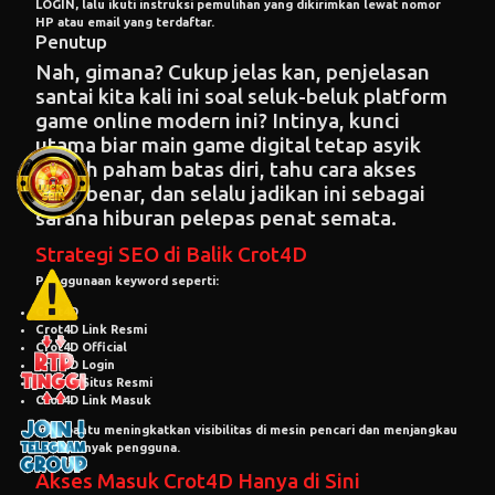
HP atau email yang terdaftar.
Penutup
Nah, gimana? Cukup jelas kan, penjelasan
santai kita kali ini soal seluk-beluk platform
game online modern ini? Intinya, kunci
utama biar main game digital tetap asyik
adalah paham batas diri, tahu cara akses
yang benar, dan selalu jadikan ini sebagai
sarana hiburan pelepas penat semata.
Strategi SEO di Balik Crot4D
Penggunaan keyword seperti:
Crot4D
Crot4D Link Resmi
Crot4D Official
Crot4D Login
Crot4D Situs Resmi
Crot4D Link Masuk
membantu meningkatkan visibilitas di mesin pencari dan menjangkau
lebih banyak pengguna.
Akses Masuk Crot4D Hanya di Sini