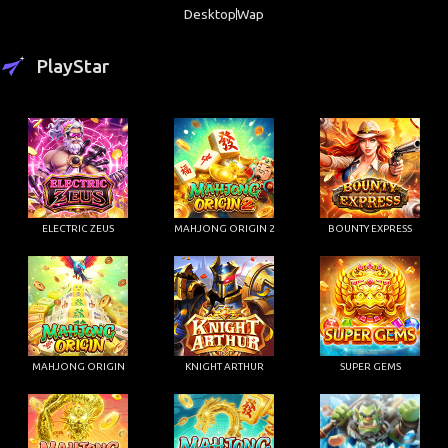
PlayStar
ELECTRIC ZEUS
MAHJONG ORIGIN 2
BOUNTY EXPRESS
MAHJONG ORIGIN
KNIGHT ARTHUR
SUPER GEMS