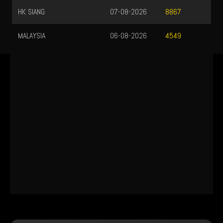
HK SIANG
07-08-2026
8867
MALAYSIA
06-08-2026
4549
UEFA CHAMPIONS LEAGUE QUALIFIERS