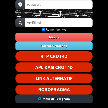
Remember Me
Masuk
Daftar Sekarang
RTP CROT4D
APLIKASI CROT4D
LINK ALTERNATIF
ROBOPRAGMA
Main di Telegram