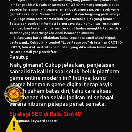
ini? Sangat bisa! Desain antarmuka CROT4D memang sengaja dibuat
sesederhana mungkin supaya ramah buat siapa saja, termasuk yang
gaptek sekalipun. Menu-menunya intuitif dan langsung pada intinya.
2. Bagaimana cara memastikan saya memakai link yang benar?
Selalu cek sumber informasi terpercaya atau komunitas resmi yang
membagikan tautan pembaruan terkini. Hindari mengklik tautan dari
sumber yang mencurigakan demi keamanan akunmu.
3. Apa yang harus dilakukan kalau lupa kata sandi akun? Nggak
perlu panik. Cukup klik tombol "Lupa Password" di halaman CROT4D
LOGIN, lalu ikuti instruksi pemulihan yang dikirimkan lewat nomor
HP atau email yang terdaftar.
Penutup
Nah, gimana? Cukup jelas kan, penjelasan
santai kita kali ini soal seluk-beluk platform
game online modern ini? Intinya, kunci
utama biar main game digital tetap asyik
adalah paham batas diri, tahu cara akses
yang benar, dan selalu jadikan ini sebagai
sarana hiburan pelepas penat semata.
Strategi SEO di Balik Crot4D
Penggunaan keyword seperti:
Crot4D