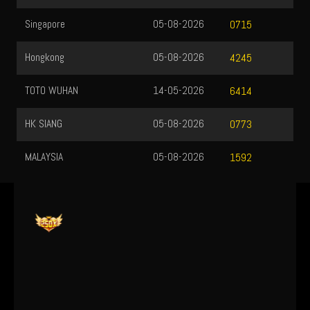
Singapore
05-08-2026
0715
Hongkong
05-08-2026
4245
TOTO WUHAN
14-05-2026
6414
HK SIANG
05-08-2026
0773
MALAYSIA
05-08-2026
1592