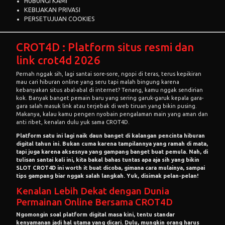
HUBUNGI KAMI
KEBIJAKAN PRIVASI
PERSETUJUAN COOKIES
CROT4D : Platform situs resmi dan
link crot4d 2026
Pernah nggak sih, lagi santai sore-sore, ngopi di teras, terus kepikiran
mau cari hiburan online yang seru tapi malah bingung karena
kebanyakan situs abal-abal di internet? Tenang, kamu nggak sendirian
kok. Banyak banget pemain baru yang sering garuk-garuk kepala gara-
gara salah masuk link atau terjebak di web tiruan yang bikin pusing.
Makanya, kalau kamu pengen nyobain pengalaman main yang aman dan
anti ribet, kenalan dulu yuk sama CROT4D.
Platform satu ini lagi naik daun banget di kalangan pencinta hiburan
digital tahun ini. Bukan cuma karena tampilannya yang ramah di mata,
tapi juga karena aksesnya yang gampang banget buat pemula. Nah, di
tulisan santai kali ini, kita bakal bahas tuntas apa aja sih yang bikin
SLOT CROT4D ini worth it buat dicoba, gimana cara mulainya, sampai
tips gampang biar nggak salah langkah. Yuk, disimak pelan-pelan!
Kenalan Lebih Dekat dengan Dunia
Permainan Online Bersama CROT4D
Ngomongin soal platform digital masa kini, tentu standar
kenyamanan jadi hal utama yang dicari. Dulu, mungkin orang harus