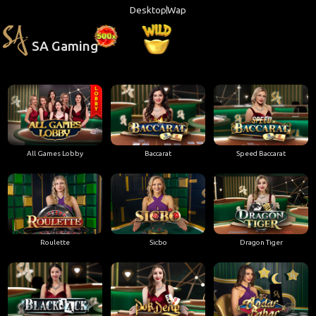
Desktop
Wap
SA Gaming
All Games Lobby
Baccarat
Speed Baccarat
Roulette
Sicbo
Dragon Tiger