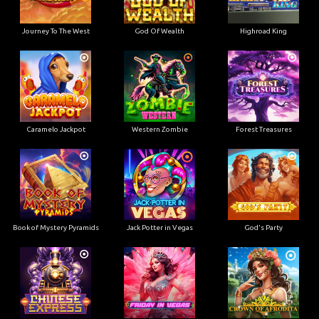
Journey To The West
God Of Wealth
Highroad King
Caramelo Jackpot
Western Zombie
Forest Treasures
Book of Mystery Pyramids
Jack Potter in Vegas
God's Party