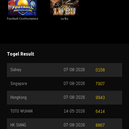
Football Confrontation
Lu Bu
Togel Result
Sidney
07-08-2026
0158
Singapore
07-08-2026
7907
Hongkong
07-08-2026
9943
TOTO WUHAN
14-05-2026
6414
HK SIANG
07-08-2026
8867