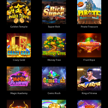
Golden Temple
Super Rich
Pirate Treasure
Crazy Gold
Money Tree
Fruit Ripe
Magic Academy
Gems Rush
King of Arena