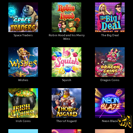
Space Traders
Robin Hood and his Merry
The Big Deal
Wins
Wishes
Squish
Dragon Coins
Irish Coins
Thor of Asgard
Neon Blaze