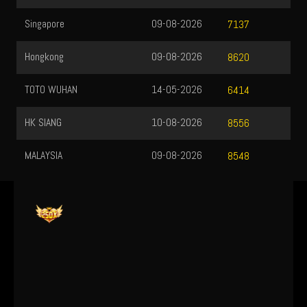
Singapore
09-08-2026
7137
Hongkong
09-08-2026
8620
TOTO WUHAN
14-05-2026
6414
HK SIANG
10-08-2026
8556
MALAYSIA
09-08-2026
8548