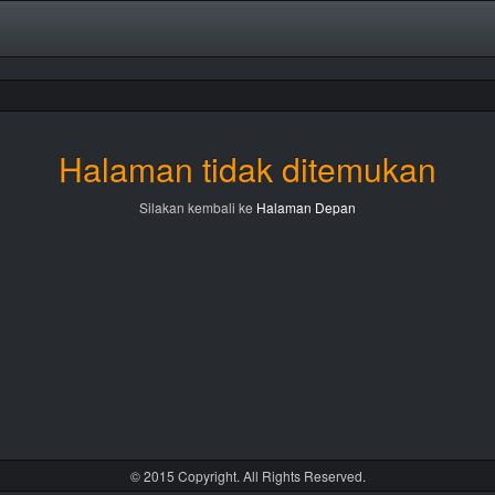
Halaman tidak ditemukan
Silakan kembali ke
Halaman Depan
© 2015 Copyright. All Rights Reserved.